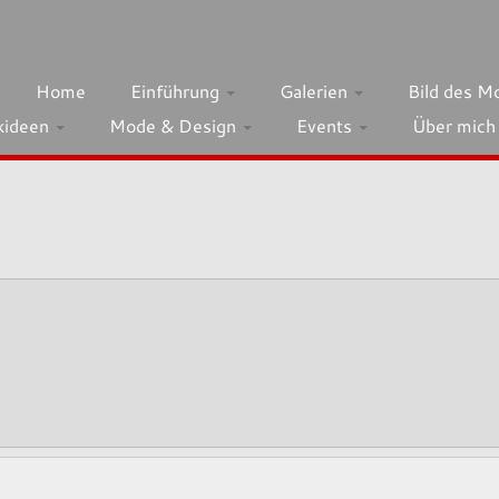
Home
Einführung
Galerien
Bild des M
kideen
Mode & Design
Events
Über mic