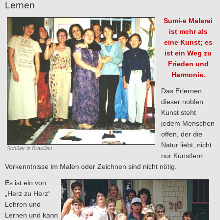
Lernen
Sumi-e Malerei
ist mehr als
eine Kunst; es
ist ein Weg zu
Frieden und
Harmonie.
Das Erlernen
dieser noblen
Kunst steht
jedem Menschen
offen, der die
Natur liebt, nicht
Schüler in Brasilien
nur Künstlern.
Vorkenntnisse im Malen oder Zeichnen sind nicht nötig.
Es ist ein von
„Herz zu Herz“
Lehren und
Lernen und kann