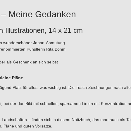
te – Meine Gedanken
-Illustrationen, 14 x 21 cm
en in wunderschöner Japan-Anmutung
r renommierten Künstlerin Rita Böhm
er als Geschenk an sich selbst
leine Pläne
gend Platz für alles, was wichtig ist. Die Tusch-Zeichnungen nach alte
, bei der das Bild mit schnellen, sparsamen Linien mit Konzentration a
ere, Landschaften – finden sich in diesem Notizbuch, das man auch als
n, Pläne und guten Vorsätze.