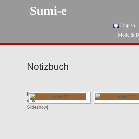
Sumi-e
English
Mode & D
Notizbuch
[Zeige
eine
Slideshow]