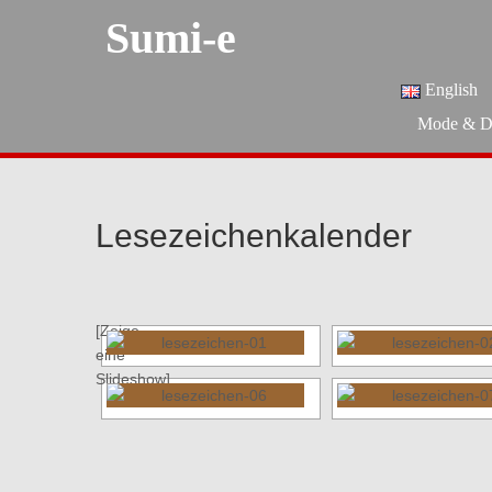
Sumi-e
English
Mode & D
Lesezeichenkalender
[Zeige
eine
Slideshow]