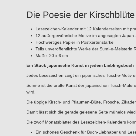
Die Poesie der Kirschblüt
Lesezeichen-Kalender mit 12 Kalenderseiten mit p
12 außergewöhnliche Motive im angesagten Japan-S
Hochwertiges Papier in Postkartenstärke
Teils unveröffentlichte Werke der Sumi-e-Meisterin 
Maße: 20 x 6 cm
Ein Stück japanische Kunst in jedem Lieblingsbuch
Jedes Lesezeichen zeigt ein japanisches Tusche-Motiv u
Sumi-e ist die uralte Kunst der japanischen Tusch-Malerei
wird.
Die üppige Kirsch- und Pflaumen-Blüte, Frösche, Zikaden, r
Damit lässt sich die gerade gelesene Seite mühelos wied
Die zwölf Monatsblätter des Lesezeichen-Kalenders kön
Ein schönes Geschenk für Buch-Liebhaber und Lese