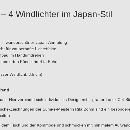
– 4 Windlichter im Japan-Stil
en in wunderschöner Japan-Anmutung
t für zauberhafte Lichteffekte
 Aufbau im Handumdrehen
ommierten Künstlerin Rita Böhm
sser Windlicht: 8,5 cm)
Trend
se. Hier verbindet sich individuelles Design mit filigraner Laser-Cut-S
Tusche-Zeichnungen der Sumi-e-Meisterin Rita Böhm sind ein besonder
alten.
 auf dem Tisch und der Kommode und schmücken mit minimalem Aufwan