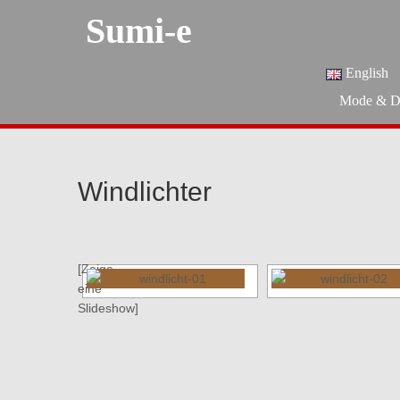
Sumi-e
English
Mode & D
Windlichter
[Zeige
eine
Slideshow]