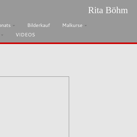
Rita Böhm
onats
Bilderkauf
Malkurse
h
VIDEOS