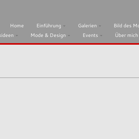
Home
Einführung
Galerien
Bild des M
kideen
Mode & Design
Events
Über mic