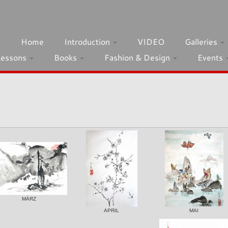
h
Home
Introduction
VIDEO
Galleries
Lessons
Books
Fashion & Design
Events
MÄRZ
APRIL
MAI