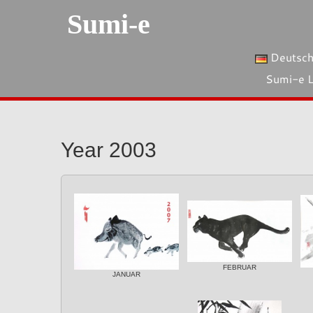
Sumi-e
Deutsc
Sumi-e 
Year 2003
FEBRUAR
JANUAR