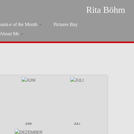
Rita Böhm
Sumi-e of the Month
Pictures Buy
About Me
JUNI
JULI