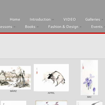
h
Home
Introduction
VIDEO
Galleries
Lessons
Books
Fashion & Design
Events
MÄRZ
APRIL
MAI