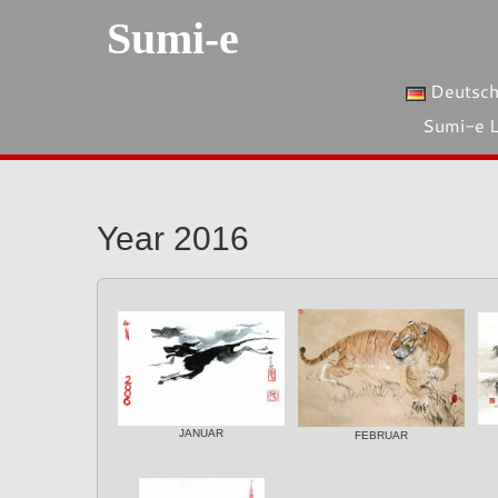
Sumi-e
Deutsc
Sumi-e 
Year 2016
JANUAR
FEBRUAR