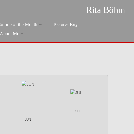
Rita Böhm
Sumi-e of the Month
Pictures Buy
About Me
JULI
JUNI