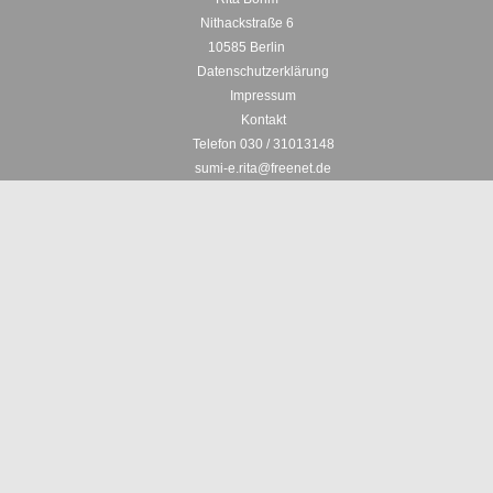
Nithackstraße 6
10585 Berlin
Datenschutzerklärung
Impressum
Kontakt
Telefon 030 / 31013148
sumi-e.rita@freenet.de